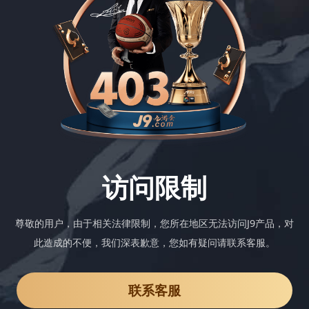
访问限制
尊敬的用户，由于相关法律限制，您所在地区无法访问J9产品，对
此造成的不便，我们深表歉意，您如有疑问请联系客服。
联系客服